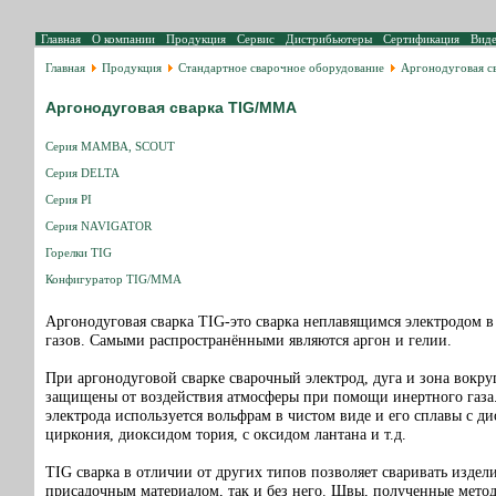
Главная
О компании
Продукция
Сервис
Дистрибьютеры
Сертификация
Вид
Главная
Продукция
Стандартное сварочное оборудование
Аргонодуговая 
Аргонодуговая сварка TIG/MMA
Серия MAMBA, SCOUT
Серия DELTA
Серия PI
Серия NAVIGATOR
Горелки TIG
Конфигуратор TIG/MMA
Аргонодуговая сварка TIG-это сварка неплавящимся электродом в
газов. Самыми распространёнными являются аргон и гелии.
При аргонодуговой сварке сварочный электрод, дуга и зона вокру
защищены от воздействия атмосферы при помощи инертного газа.
электрода используется вольфрам в чистом виде и его сплавы с д
циркония, диоксидом тория, с оксидом лантана и т.д.
TIG сварка в отличии от других типов позволяет сваривать издели
присадочным материалом, так и без него. Швы, полученные мето