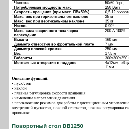
Частота
50/60 Герц
Потребляемая мощность макс.
250 Ватт
Скорость вращения (при макс. ПВ=50%)
0,5-12 оборот
Макс. вес при горизонтальном наклоне
35 кг
Макс. вес при вертикальном наклоне
35 кг
Наклон
0-90
°
Макс. сила сварочного тока через
200 А-100%
переходник
Высота
160 мм
Диаметр отверстия во фронтальной плате
7 мм
Диаметр плоской кромки
250 мм
Вес
17,5 кг
Габариты
300х300х350
Монтажные отверстия в поддоне
4х12мм, общи
11мм
Описание функций:
• пуск/стоп
• наклон
• плавная регулировка скорости вращения
• изменение направления движения
• переключение режимов для работы с дистанционным управление
внутренний пуск/стоп, ножной старт/стоп, ножная регулировка ск
проволоки
Поворотный стол DB1250