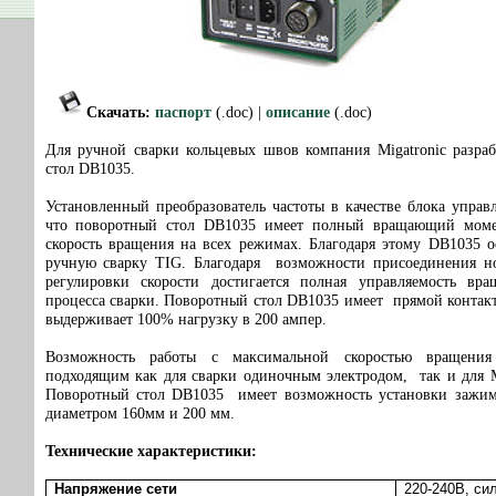
Скачать
:
паспорт
(.doc) |
описание
(.doc)
Для ручной сварки кольцевых швов компания Migatronic разра
стол DB1035.
Установленный преобразователь частоты в качестве блока управл
что поворотный стол DB1035 имеет полный вращающий моме
скорость вращения на всех режимах. Благодаря этому DB1035 о
ручную сварку TIG. Благодаря возможности присоединения н
регулировки скорости достигается полная управляемость вр
процесса сварки. Поворотный стол DB1035 имеет прямой контакт
выдерживает 100% нагрузку в 200 ампер.
Возможность работы с максимальной скоростью вращени
подходящим как для сварки одиночным электродом, так и для
Поворотный стол DB1035 имеет возможность установки зажим
диаметром 160мм и 200 мм.
Технические характеристики:
Напряжение сети
220-240В, сил