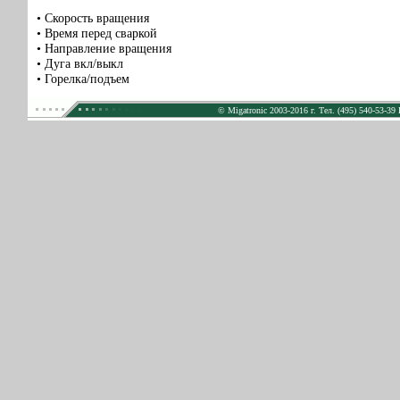
• Скорость вращения
• Время перед сваркой
• Направление вращения
• Дуга вкл/выкл
• Горелка/подъем
© Migatronic 2003-2016 г. Тел. (495) 540-53-39