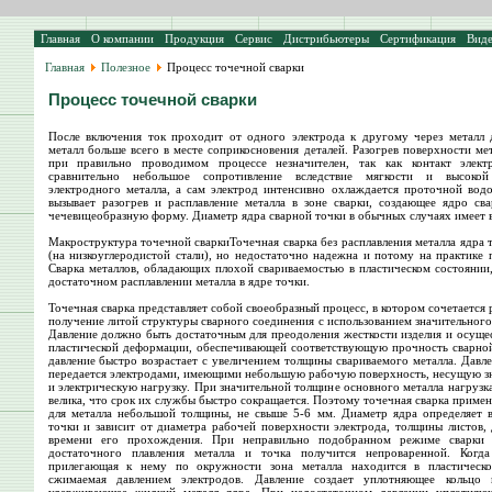
Главная
О компании
Продукция
Сервис
Дистрибьютеры
Сертификация
Вид
Главная
Полезное
Процесс точечной сварки
Процесс точечной сварки
После включения ток проходит от одного электрода к другому через металл д
металл больше всего в месте соприкосновения деталей. Разогрев поверхности ме
при правильно проводимом процессе незначителен, так как контакт элект
сравнительно небольшое сопротивление вследствие мягкости и высокой
электродного металла, а сам электрод интенсивно охлаждается проточной вод
вызывает разогрев и расплавление металла в зоне сварки, создающее ядро св
чечевицеобразную форму. Диаметр ядра сварной точки в обычных случаях имеет 
Макроструктура точечной сваркиТочечная сварка без расплавления металла ядра 
(на низкоуглеродистой стали), но недостаточно надежна и потому на практике 
Сварка металлов, обладающих плохой свариваемостью в пластическом состоянии
достаточном расплавлении металла в ядре точки.
Точечная сварка представляет собой своеобразный процесс, в котором сочетается 
получение литой структуры сварного соединения с использованием значительного
Давление должно быть достаточным для преодоления жесткости изделия и осущ
пластической деформации, обеспечивающей соответствующую прочность сварно
давление быстро возрастает с увеличением толщины свариваемого металла. Давл
передается электродами, имеющими небольшую рабочую поверхность, несущую з
и электрическую нагрузку. При значительной толщине основного металла нагрузка
велика, что срок их службы быстро сокращается. Поэтому точечная сварка примен
для металла небольшой толщины, не свыше 5-6 мм. Диаметр ядра определяет 
точки и зависит от диаметра рабочей поверхности электрода, толщины листов, 
времени его прохождения. При неправильно подобранном режиме сварки
достаточного плавления металла и точка получится непроваренной. Когда 
прилегающая к нему по окружности зона металла находится в пластическо
сжимаемая давлением электродов. Давление создает уплотняющее кольцо п