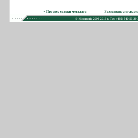
« Процесс сварки металлов
Разновидности сварк
© Migatronic 2003-2016 г. Тел. (495) 540-53-39