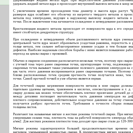
удерживающее жидкий металл ядра. При недостаточном давлении уплотняю
удержать жидкий металл ядра и происходит внутренний выплеск металла в зазор м
С увеличением времени прохождения тока диаметр и высота ядра растут. Ч
размеров ядра ослабляет его оболочку из нагретого твердого металла и прои
металла под электродами, ведущее к наружному выплеску жидкого металла 
точки. После выключения тока начинается охлаждение и затвердевание расплавлен
Кристаллизация жидкого металла происходит от поверхности ядра к его середи
имеет столбчатую дендритную структуру.
При охлаждении и затвердевании объем расплавленного металла ядра уменьша
центральной части ядра может образоваться усадочная раковина, пористость и 
толще металл, тем сильнее неблагоприятное влияние усадки и тем больше вер
дефектов. Наиболее надежным способом борьбы с ними является повышение рабоч
переход на циклы сварки с проковкой.
Обычно в сварном соединении располагается несколько точек, поэтому при сварке
с утечкой тока через ранее сваренные точки, шунтирующие точку, подлежащую 
сваренных точек вызывает также уменьшение полезного давления электродов на с
как часть этого давления воспринимается ранее сваренными точками. Поэтому 
близко расположенных точек средняя прочность точки получается ниже, чем 
точки. Самой прочной точкой в узле обычно является первая.
Для точечной сварки загрязнения поверхности металла в зоне сварки должны
тщательно удалены щетками, травлением в кислотах, опескоструиванием и т. д
сварку должна как можно точнее обеспечивать плотное прилегание деталей до с
между деталями поглощает значительную часть давления электродов на де
плотного соприкосновения, действительное осадочное давление на точку стано
получается разброс прочности точек. Требования к точности сборки повыш
толщины листов.
Различают так называемые мягкие и жесткие режимы точечной сварки. При мягк
умеренными силами тока, плотность тока на рабочей поверхности электрода об
а/мм2. Для жестких режимов плотности тока доходят при сварке стали до 120-300
Мягкие режимы характеризуются большей продолжительностью времени св
нагревом, уменьшенной мощностью сварки. К преимуществам мягких режимов 