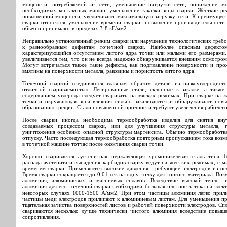
мощности, потребляемой из сети, уменьшение нагрузки сети, понижение м
необходимых контактных машин, уменьшение закалки зоны сварки. Жесткие 
повышенной мощности, увеличивают максимальную загрузку сети. К преимущес
сварки относятся уменьшение времени сварки, повышение производительности.
обычно принимают в пределах 3-8 кГ/мм2.
Неправильно установленный режим сварки или нарушение технологических треб
к разнообразным дефектам точечной сварки. Наиболее опасным дефектом
характеризующийся отсутствием литого ядра точки или малыми его размерами.
увеличивается тем, что он не всегда надежно обнаруживается внешним осмотром
Могут встречаться также такие дефекты, как подплавление поверхности и про
вмятины на поверхности металла, раковины и пористость литого ядра.
Точечной сваркой соединяются главным образом детали из низкоуглеродист
отличной свариваемостью. Легированные стали, склонные к закалке, а такж
содержанием углерода следует сваривать на мягких режимах. При сварке на 
точки и окружающая зона влияния сильно закаливаются и обнаруживают пов
образованию трещин. Стали повышенной прочности требуют увеличения рабочего 
После сварки иногда необходима термообработка изделия для снятия вну
создаваемых процессом сварки, или для улучшения структуры металла, 
уничтожения особенно опасной структуры мартенсита. Обычно термообработка
отпуску. Часто последующая термообработка повторным пропусканием тока воз
в точечной машине тотчас после окончания сварки точки.
Хорошо сваривается аустенитная нержавеющая хромоникелевая сталь типа 1
распада аустенита и выпадения карбидов сварку ведут на жестких режимах, с
временем сварки. Применяются высокие давления, требующие электродов из ос
Время сварки сокращается до 0,01 сек на одну точку для тонкого материала. Воз
алюминия, алюминиевых и магниевых сплавов. Вследствие высокой тепло- и
алюминия для его точечной сварки необходима большая плотность тока на элек
некоторых случаях 1000-1500 А/мм2. При этом частицы алюминия легко прили
частицы меди электродов прилипают к алюминиевым листам. Для уменьшения п
тщательная зачистка поверхностей листов и рабочей поверхности электродов. С
свариваются несколько лучше технически чистого алюминия вследствие повыше
сопротивления.